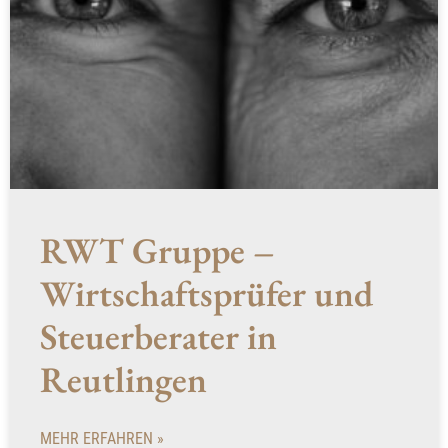
RWT Gruppe –
Wirtschaftsprüfer und
Steuerberater in
Reutlingen
MEHR ERFAHREN »