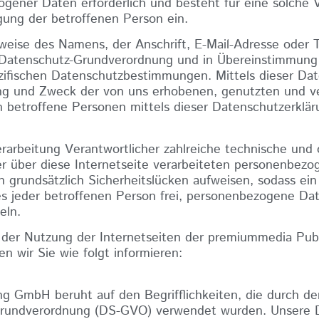
ogener Daten erforderlich und besteht für eine solche 
igung der betroffenen Person ein.
weise des Namens, der Anschrift, E-Mail-Adresse oder
r Datenschutz-Grundverordnung und in Übereinstimmung 
ifischen Datenschutzbestimmungen. Mittels dieser Da
ang und Zweck der von uns erhobenen, genutzten und v
betroffene Personen mittels dieser Datenschutzerklär
rarbeitung Verantwortlicher zahlreiche technische un
r über diese Internetseite verarbeiteten personenbezog
grundsätzlich Sicherheitslücken aufweisen, sodass ein 
s jeder betroffenen Person frei, personenbezogene Dat
eln.
i der Nutzung der Internetseiten der premiummedia Pu
 wir Sie wie folgt informieren:
 GmbH beruht auf den Begrifflichkeiten, die durch den
Grundverordnung (DS-GVO) verwendet wurden. Unsere Da