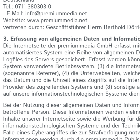
Deutschland
Tel.: 0711 380303-0
E-Mail: info@premiummedia.net
Website: www.premiummedia.net
vertreten durch: Geschäftsführer Herrn Berthold Dörr
3. Erfassung von allgemeinen Daten und Informati
Die Internetseite der premiummedia GmbH erfasst mit
automatisiertes System eine Reihe von allgemeinen D
Logfiles des Servers gespeichert. Erfasst werden kö
System verwendete Betriebssystem, (3) die Internetse
(sogenannte Referrer), (4) die Unterwebseiten, welch
das Datum und die Uhrzeit eines Zugriffs auf die Intern
Provider des zugreifenden Systems und (8) sonstige ä
auf unsere informationstechnologischen Systeme dien
Bei der Nutzung dieser allgemeinen Daten und Inform
betroffene Person. Diese Informationen werden vielmehr
Inhalte unserer Internetseite sowie die Werbung für d
informationstechnologischen Systeme und der Technik
Falle eines Cyberangriffes die zur Strafverfolgung n
Informationen werden durch die premiummedia Publish