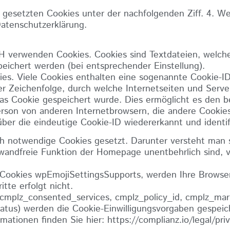
gesetzten Cookies unter der nachfolgenden Ziff. 4. We
Datenschutzerklärung.
 verwenden Cookies. Cookies sind Textdateien, welche
ichert werden (bei entsprechender Einstellung).
es. Viele Cookies enthalten eine sogenannte Cookie-ID.
er Zeichenfolge, durch welche Internetseiten und Serv
s Cookie gespeichert wurde. Dies ermöglicht es den b
erson von anderen Internetbrowsern, die andere Cookies
ber die eindeutige Cookie-ID wiedererkannt und identif
 notwendige Cookies gesetzt. Darunter versteht man s
wandfreie Funktion der Homepage unentbehrlich sind, v
okies wpEmojiSettingsSupports, werden Ihre Browser
tte erfolgt nicht.
plz_consented_services, cmplz_policy_id, cmplz_marke
atus) werden die Cookie-Einwilligungsvorgaben gespeich
mationen finden Sie hier:
https://complianz.io/legal/pr