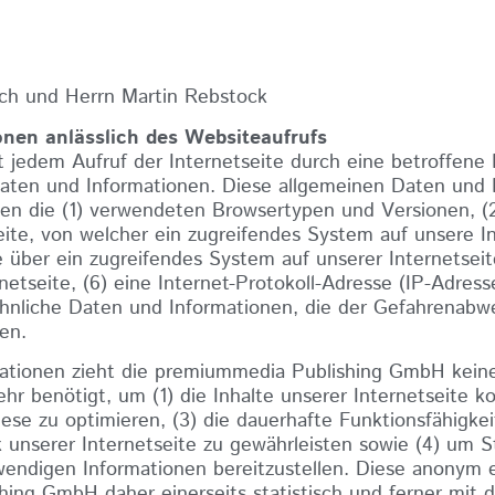
ich und Herrn Martin Rebstock
onen anlässlich des Websiteaufrufs
 jedem Aufruf der Internetseite durch eine betroffene 
aten und Informationen. Diese allgemeinen Daten und 
nnen die (1) verwendeten Browsertypen und Versionen, (
ite, von welcher ein zugreifendes System auf unsere In
e über ein zugreifendes System auf unserer Internetsei
etseite, (6) eine Internet-Protokoll-Adresse (IP-Adresse
hnliche Daten und Informationen, die der Gefahrenabwe
en.
ationen zieht die premiummedia Publishing GmbH keine
 benötigt, um (1) die Inhalte unserer Internetseite kor
iese zu optimieren, (3) die dauerhafte Funktionsfähigkei
 unserer Internetseite zu gewährleisten sowie (4) um 
otwendigen Informationen bereitzustellen. Diese anony
ing GmbH daher einerseits statistisch und ferner mit 