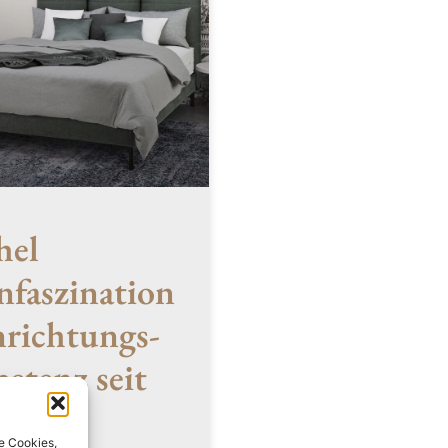
hel
faszination
nrichtungs­
etenz seit
e Cookies,