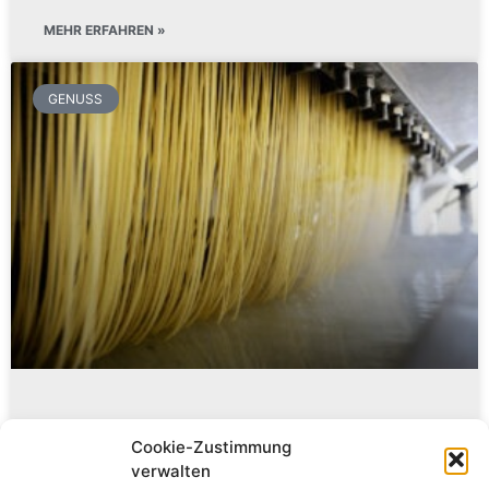
MEHR ERFAHREN »
GENUSS
ALB-GOLD Teigwaren
Cookie-Zustimmung
– Spätzle und Nudeln
verwalten